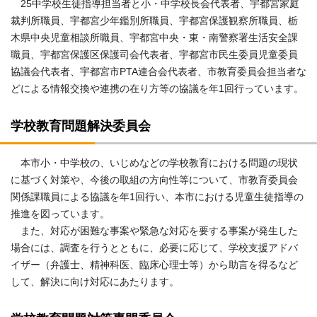
25中学校生徒指導担当者と小・中学校長会代表者、宇都宮家庭
裁判所職員、宇都宮少年鑑別所職員、宇都宮保護観察所職員、栃
木県中央児童相談所職員、宇都宮中央・東・南警察署生活安全課
職員、宇都宮保護区保護司会代表者、宇都宮市民生委員児童委員
協議会代表者、宇都宮市PTA連合会代表者、市教育委員会担当者な
どによる情報交換や連携の在り方等の協議を年1回行っています。
学校教育問題解決委員会
本市小・中学校の、いじめなどの学校教育における問題の現状
に基づく対策や、今後の取組の方向性等について、市教育委員会
関係課職員による協議を年1回行い、本市における児童生徒指導の
推進を図っています。
また、対応が困難な事案や緊急な対応を要する事案が発生した
場合には、調査を行うとともに、必要に応じて、学校支援アドバ
イザー（弁護士、精神科医、臨床心理士等）から助言を得るなど
して、解決に向け対応にあたります。