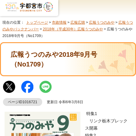
現在の位置：
トップページ
>
市政情報
>
広報広聴
>
広報うつのみや
>
広報うつ
のみやバックナンバー
>
2018年（平成30年）広報うつのみや
> 広報うつのみや
2018年9月号（No1709）
広報うつのみや2018年9月号
（No1709）
ページID1016721
更新日 令和6年3月8日
特集1
リンク栃木ブレック
ス開幕
特集2