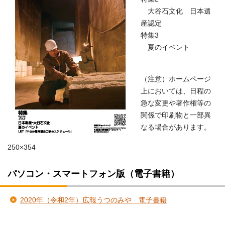
大谷石文化 日本遺
産認定
特集3
夏のイベント
（注意）ホームページ
上においては、日程の
急な変更や著作権等の
関係で印刷物と一部異
なる場合があります。
250×354
パソコン・スマートフォン版（電子書籍）
2020年（令和2年）広報うつのみや 電子書籍