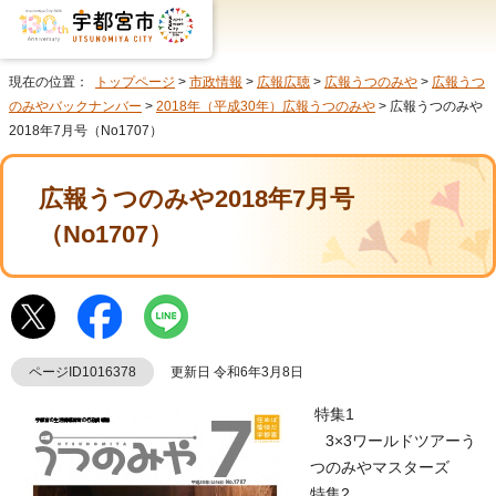
現在の位置：
トップページ
>
市政情報
>
広報広聴
>
広報うつのみや
>
広報うつ
のみやバックナンバー
>
2018年（平成30年）広報うつのみや
> 広報うつのみや
2018年7月号（No1707）
広報うつのみや2018年7月号
（No1707）
ページID1016378
更新日 令和6年3月8日
特集1
3×3ワールドツアーう
つのみやマスターズ
特集2