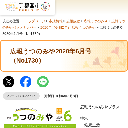
現在の位置：
トップページ
>
市政情報
>
広報広聴
>
広報うつのみや
>
広報うつ
のみやバックナンバー
>
2020年（令和2年） 広報うつのみや
> 広報うつのみや
2020年6月号（No1730）
広報うつのみや2020年6月号
（No1730）
ページID1023717
更新日 令和6年3月8日
広報うつのみやプラス
特集1
健康生活