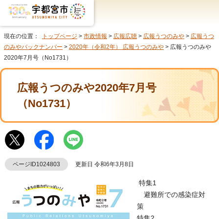
現在の位置：
トップページ
>
市政情報
>
広報広聴
>
広報うつのみや
>
広報うつ
のみやバックナンバー
>
2020年（令和2年） 広報うつのみや
> 広報うつのみや
2020年7月号（No1731）
広報うつのみや2020年7月号
（No1731）
ページID1024803
更新日 令和6年3月8日
特集1
避難所での感染症対
策
特集2