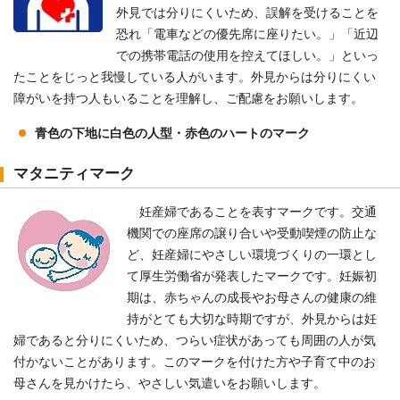
外見では分りにくいため、誤解を受けることを
恐れ「電車などの優先席に座りたい。」「近辺
での携帯電話の使用を控えてほしい。」といっ
たことをじっと我慢している人がいます。外見からは分りにくい
障がいを持つ人もいることを理解し、ご配慮をお願いします。
青色の下地に白色の人型・赤色のハートのマーク
マタニティマーク
妊産婦であることを表すマークです。交通
機関での座席の譲り合いや受動喫煙の防止な
ど、妊産婦にやさしい環境づくりの一環とし
て厚生労働省が発表したマークです。妊娠初
期は、赤ちゃんの成長やお母さんの健康の維
持がとても大切な時期ですが、外見からは妊
婦であると分りにくいため、つらい症状があっても周囲の人が気
付かないことがあります。このマークを付けた方や子育て中のお
母さんを見かけたら、やさしい気遣いをお願いします。