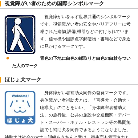
視覚障がい者のための国際シンボルマーク
視覚障がいを示す世界共通のシンボルマーク
です。視覚障がい者の安全やバリアフリーに考
慮された建物,設備,機器などに付けられていま
す。信号機や国際点字郵便物・書籍などで身近
に見かけるマークです。
青色の下地に白色の縁取りと白色の白杖をつい
た人のマーク
ほじょ犬マーク
身体障がい者補助犬同伴の啓発マークです。
身体障がい者補助犬とは、「盲導犬・介助犬・
聴導犬」のことをいい、「身体障害者補助犬
法」の施行後、公共の施設や交通機関・デパー
ト・スーパー・ホテル・レストラン等の民間施
設でも補助犬を同伴できるようになりました。
補助犬は社会のマナー訓練をきちんと受け、衛生面も管理された