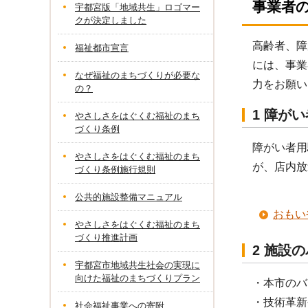
事業者
宇都宮版「地域共生」ロゴマー
クが決定しました
高齢者、障
福祉都市宣言
には、事業
なぜ福祉のまちづくりが必要な
力をお願い
の？
1 障が
やさしさをはぐくむ福祉のまち
づくり条例
障がい者用
やさしさをはぐくむ福祉のまち
が、店内放
づくり条例施行規則
公共的施設整備マニュアル
おもい
やさしさをはぐくむ福祉のまち
づくり推進計画
2 施設
宇都宮市地域共生社会の実現に
向けた福祉のまちづくりプラン
・本市のバ
・技術革新
社会福祉事業への寄附