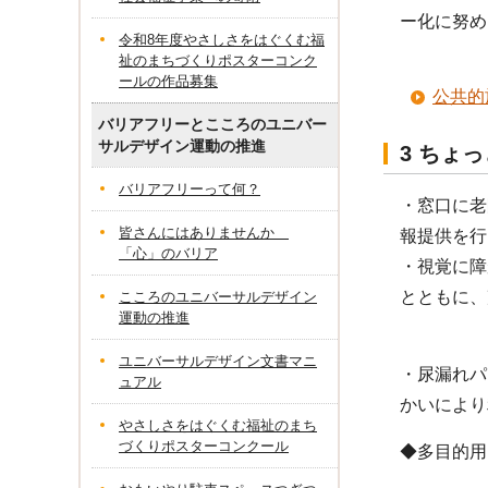
ー化に努め
令和8年度やさしさをはぐくむ福
祉のまちづくりポスターコンク
ールの作品募集
公共的
バリアフリーとこころのユニバー
サルデザイン運動の推進
3 ちょ
バリアフリーって何？
・窓口に老
皆さんにはありませんか
報提供を行
「心」のバリア
・視覚に障
とともに、
こころのユニバーサルデザイン
運動の推進
ユニバーサルデザイン文書マニ
・尿漏れパ
ュアル
かいにより
やさしさをはぐくむ福祉のまち
づくりポスターコンクール
◆多目的用