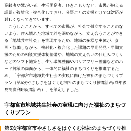
高齢者や障がい者、生活困窮者、ひきこもりなど、市民が抱える
課題が複雑化・複合化しており、分野ごとの支援だけでは対応が
難しくなってきています。
こうしたことから、すべての市民が、社会で孤立することのな
いよう、住み慣れた地域で絆を深めながら、支え合うことができ
る「地域共生社会」を実現するため、地域の多様な主体が、参
画・協働しながら、複雑化・複合化した課題の早期発見・早期支
援のための相談支援体制整備や、地域の支え合いの仕組みづくり
などのソフト施策と、生活環境整備やバリアフリー整備などのハ
ード施策の両面から、一体的に福祉のまちづくりを推進するた
め、「宇都宮市地域共生社会の実現に向けた福祉のまちづくりプ
ラン（第5次やさしさをはぐくむ福祉のまちづくり推進計画/成年後
見制度利用促進計画）」を策定しました。
宇都宮市地域共生社会の実現に向けた福祉のまちづ
くりプラン
第5次宇都宮市やさしさをはぐくむ福祉のまちづくり推