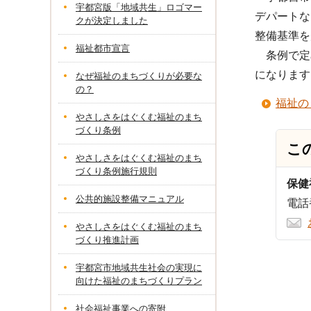
宇都宮版「地域共生」ロゴマー
デパートな
クが決定しました
整備基準を
福祉都市宣言
条例で定
になります
なぜ福祉のまちづくりが必要な
の？
福祉の
やさしさをはぐくむ福祉のまち
づくり条例
こ
やさしさをはぐくむ福祉のまち
づくり条例施行規則
保健
公共的施設整備マニュアル
電話番
やさしさをはぐくむ福祉のまち
づくり推進計画
宇都宮市地域共生社会の実現に
向けた福祉のまちづくりプラン
社会福祉事業への寄附