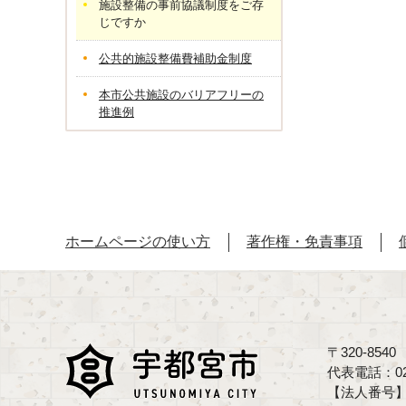
施設整備の事前協議制度をご存
じですか
公共的施設整備費補助金制度
本市公共施設のバリアフリーの
推進例
ホームページの使い方
著作権・免責事項
〒320-85
代表電話：02
【法人番号】70