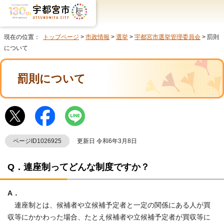
現在の位置：
トップページ
>
市政情報
>
選挙
>
宇都宮市選挙管理委員会
> 罰則
について
罰則について
ページID1026925
更新日 令和6年3月8日
Q．連座制ってどんな制度ですか？
A．
連座制とは、候補者や立候補予定者と一定の関係にある人が買
収等にかかわった場合、たとえ候補者や立候補予定者が買収等に