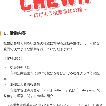
1．活動内容
投票総参加と明るい選挙の推進に繋がる活動を主体とし、可能な
範囲で次のような活動を行っていただきます！
【常時啓発】
・ 街頭啓発活動
市内公共施設等において投票を呼びかける啓発グッズ等の配
布
・ SNSによる情報発信
市選挙管理委員会が「X（旧Twitter）」及び「Instagram」で
発信する選挙に関する情報の紹介
（市選挙管理委員会SNSアカウントのフォロー、いいね、リポス