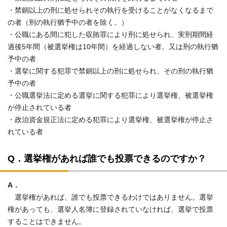
・禁錮以上の刑に処せられその執行を受けることがなくなるまで
の者（刑の執行猶予中の者を除く。）
・公職にある間に犯した収賄罪により刑に処せられ、実刑期間経
過後5年間（被選挙権は10年間）を経過しない者。又は刑の執行猶
予中の者
・選挙に関する犯罪で禁錮以上の刑に処せられ、その刑の執行猶
予中の者
・公職選挙法に定める選挙に関する犯罪により選挙権、被選挙権
が停止されている者
・政治資金規正法に定める犯罪により選挙権、被選挙権が停止さ
れている者
Q．選挙権があれば誰でも投票できるのですか？
A．
選挙権があれば、誰でも投票できるわけではありません。選挙
権があっても、選挙人名簿に登録されていなければ、選挙で投票
することはできません。