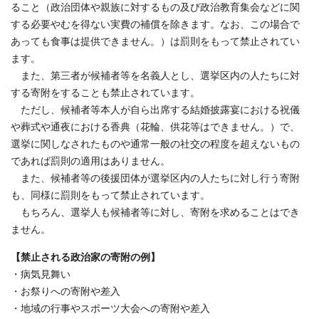
ること（政治団体や親族に対するもの及び政治教育集会などに関
する必要やむを得ない実費の補償を除きます。なお、この場合で
あっても食事は提供できません。）は罰則をもって禁止されてい
ます。
また、第三者が候補者等を名義人とし、選挙区内の人たちに対
する寄附をすることも禁止されています。
ただし、候補者等本人が自ら出席する結婚披露宴における祝儀
や葬式や通夜における香典（花輪、供花等はできません。）で、
選挙に関しなされたものや通常一般の社交の程度を超えないもの
であれば罰則の適用はありません。
また、候補者等の後援団体が選挙区内の人たちに対し行う寄附
も、同様に罰則をもって禁止されています。
もちろん、選挙人も候補者等に対し、寄附を求めることはでき
ません。
【禁止される政治家の寄附の例】
・病気見舞い
・お祭りへの寄附や差入
・地域の行事やスポーツ大会への寄附や差入