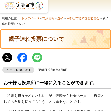
現在の位置：
トップページ
>
市政情報
>
選挙
>
宇都宮市選挙管理委員会
> 親子
連れ投票について
親子連れ投票について
ページID1030341
更新日 令和6年3月8日
お子様も投票所に一緒に入ることができます。
将来を担う子どもたちに、早い段階から社会の一員、主権者と
しての自覚を持ってもらうことは重要なことです。