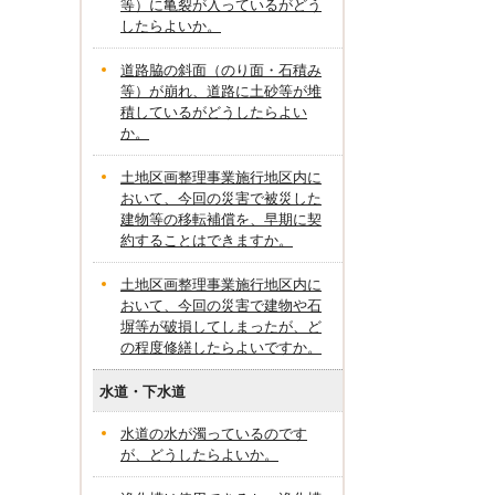
等）に亀裂が入っているがどう
したらよいか。
道路脇の斜面（のり面・石積み
等）が崩れ、道路に土砂等が堆
積しているがどうしたらよい
か。
土地区画整理事業施行地区内に
おいて、今回の災害で被災した
建物等の移転補償を、早期に契
約することはできますか。
土地区画整理事業施行地区内に
おいて、今回の災害で建物や石
塀等が破損してしまったが、ど
の程度修繕したらよいですか。
水道・下水道
水道の水が濁っているのです
が、どうしたらよいか。