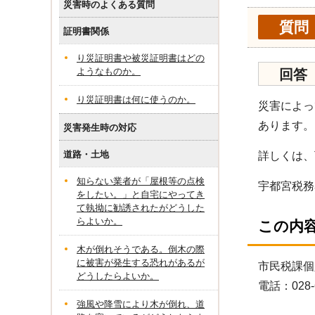
災害時のよくある質問
質問
証明書関係
り災証明書や被災証明書はどの
ようなものか。
回答
り災証明書は何に使うのか。
災害によっ
あります。
災害発生時の対応
道路・土地
詳しくは、
知らない業者が「屋根等の点検
宇都宮税務署
をしたい。」と自宅にやってき
て執拗に勧誘されたがどうした
らよいか。
この内
木が倒れそうである。倒木の際
に被害が発生する恐れがあるが
市民税課個
どうしたらよいか。
電話：028-6
強風や降雪により木が倒れ、道