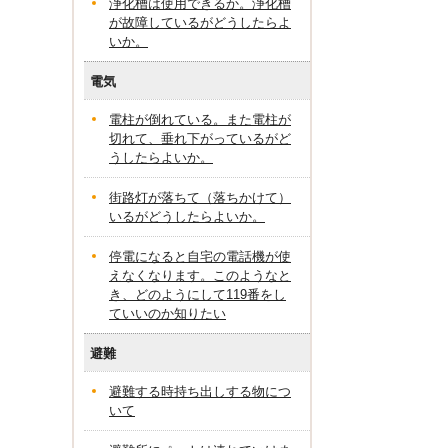
浄化槽は使用できるか。浄化槽
が故障しているがどうしたらよ
いか。
電気
電柱が倒れている。また電柱が
切れて、垂れ下がっているがど
うしたらよいか。
街路灯が落ちて（落ちかけて）
いるがどうしたらよいか。
停電になると自宅の電話機が使
えなくなります。このようなと
き、どのようにして119番をし
ていいのか知りたい
避難
避難する時持ち出しする物につ
いて