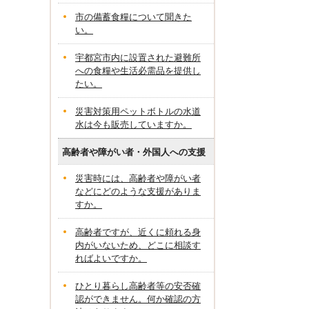
市の備蓄食糧について聞きた
い。
宇都宮市内に設置された避難所
への食糧や生活必需品を提供し
たい。
災害対策用ペットボトルの水道
水は今も販売していますか。
高齢者や障がい者・外国人への支援
災害時には、高齢者や障がい者
などにどのような支援がありま
すか。
高齢者ですが、近くに頼れる身
内がいないため、どこに相談す
ればよいですか。
ひとり暮らし高齢者等の安否確
認ができません。何か確認の方