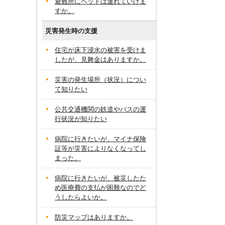
避難所にペットは連れていけま
すか。
災害発生時の支援
住宅が床下浸水の被害を受けま
したが、見舞金はありますか。
災害の発生場所（状況）につい
て知りたい
公共交通機関の鉄道やバスの運
行状況が知りたい
病院に行きたいが、マイナ保険
証等が災害によりなくなってし
まった。
病院に行きたいが、被災したた
め医療費の支払が困難なのでど
うしたらよいか。
防災マップはありますか。