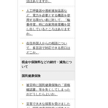
法はありますか。
人工呼吸器や透析液加温器な
ど、電力を必要とする機器を使
用する障がい者に対して、「輪
番停電」時に自家用発電機を貸
し出しているところはあります
か。
在住外国人からの相談につい
て、多言語で対応できる窓口は
どこか。
税金や保険料などの納付・減免につ
いて
国民健康保険
被災時に国民健康保険の「資格
確認書」等を失くしてしまった
がどうしたらよいか。
災害で大きな損害を受けました