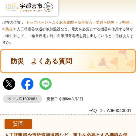
現在の位置：
トップページ
>
よくある質問
>
安全安心・交通
>
防災・（災害）
>
防災
> 人工呼吸器や透析液加温器など、電力を必要とする機器を使用する障が
い者に対して、「輪番停電」時に自家用発電機を貸し出しているところはありま
すか。
防災
よくある質問
ページID1002081
更新日 令和6年3月8日
FAQ-ID：A060040001
質問
人工呼吸器や透析液加温器など、電力を必要とする機器を使