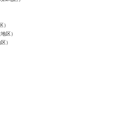
いて
区）
区）
区）