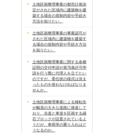
土地区画整理事業の都市計画決
定がされた区域内に建築物を建
築する場合の規制内容や手続き
方法を知りたい。
土地区画整理事業の事業認可が
された区域内に建築物を建築す
る場合の規制内容や手続き方法
を知りたい。
土地区画整理事業に関する各種
証明の交付申請や第76条許可申
請を行う際に代理人を立てたい
のですが、委任状の様式は決ま
ったものを使わなければなりま
せんか。
土地区画整理事業による移転先
が幅員の大きな道路に接道して
おり、歩道と車道を区画する縁
石ブロックが設置されているよ
うだが、車両等の乗り入れはど
うなるのか。