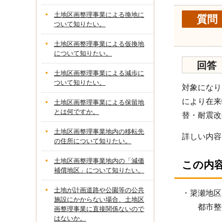
土地区画整理事業による換地に
質問
ついて知りたい。
土地区画整理事業による仮換地
について知りたい。
回答
土地区画整理事業による減歩に
ついて知りたい。
対象になり
により在来
土地区画整理事業による保留地
とは何ですか。
替・耐震改
土地区画整理事業地内の移転先
詳しい内容
の住所について知りたい。
土地区画整理事業地内の「減価
この内
補償地区」について知りたい。
土地が計画道路や公園等の公共
・簗瀬
施設にかからない場合、土地区
都市整備部
画整理事業に直接関係ないので
はないか。
028