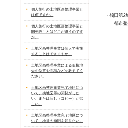
個人施行の土地区画整理事業と
は何ですか。
・鶴田
都市整備部
個人施行の土地区画整理事業と
02
開発許可とはどこが違うのです
か。
02
土地区画整理事業は個人で実施
することはできますか。
土地区画整理事業による仮換地
先の位置や面積などを教えてく
ださい。
土地区画整理事業完了地区につ
いて、換地図等の閲覧がした
い。または写し（コピー）が欲
しい。
土地区画整理事業完了地区につ
いて、地番の新旧を知りたい。