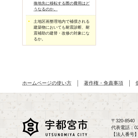
換地先に移転する際の費用はど
うなるのか。
土地区画整理地内で補償される
建築物においても耐震診断、耐
震補助の建替・改修の対象にな
るか。
ホームページの使い方
著作権・免責事項
〒320-85
代表電話：02
【法人番号】70