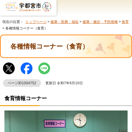
現在の位置：
トップページ
>
健康・医療・福祉
>
健康・健診・予防接種
>
食育
> 各種情報コーナー（食育）
各種情報コーナー（食育）
ページID1004752
更新日 令和7年9月10日
食育情報コーナー