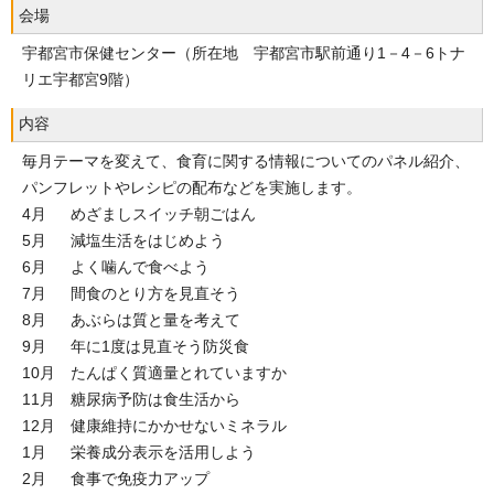
会場
宇都宮市保健センター（所在地 宇都宮市駅前通り1－4－6トナ
リエ宇都宮9階）
内容
毎月テーマを変えて、食育に関する情報についてのパネル紹介、
パンフレットやレシピの配布などを実施します。
4月 めざましスイッチ朝ごはん
5月 減塩生活をはじめよう
6月 よく噛んで食べよう
7月 間食のとり方を見直そう
8月 あぶらは質と量を考えて
9月 年に1度は見直そう防災食
10月 たんぱく質適量とれていますか
11月 糖尿病予防は食生活から
12月 健康維持にかかせないミネラル
1月 栄養成分表示を活用しよう
2月 食事で免疫力アップ