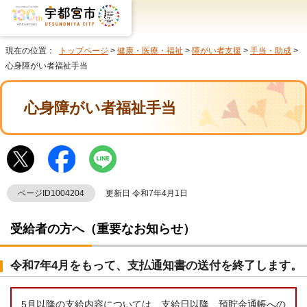
現在の位置：
トップページ
>
健康・医療・福祉
>
障がい者支援
>
手当・助成
>
心身障がい者福祉手当
心身障がい者福祉手当
ページID1004204
更新日 令和7年4月1日
受給者の方へ（重要なお知らせ）
令和7年4月をもって、支払通知書の送付を終了します。
5月以降の支給内容については、支給日以降、預貯金通帳への