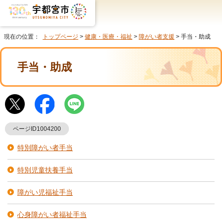
現在の位置：
トップページ
>
健康・医療・福祉
>
障がい者支援
> 手当・助成
手当・助成
ページID1004200
特別障がい者手当
特別児童扶養手当
障がい児福祉手当
心身障がい者福祉手当