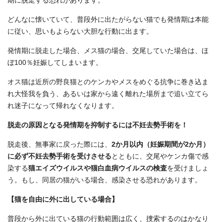
期に脱走する恐れがあります。
どんなに懐いていて、普段外に出たがらない猫でも発情期は本能
に従い、思いもよらない大胆な行動に出ます。
発情期に脱走した場合、メス猫の場合、交尾していた場合は、ほ
ぼ100％妊娠してしまいます。
オス猫は近所の野良猫とのケンカやメスをめぐる抗争に巻き込ま
れ大怪我を負う、あるいは家から遠く離れた場所まで追い立てら
れ迷子になって帰れなくなります。
脱走の原因となる発情期を抑制するには不妊去勢手術を！
脱走後、無事家に戻った際には、
2か月以内（妊娠期間が2か月）
に必ず不妊去勢手術を受けさせる
とともに、交尾やケンカ傷で感
染する
猫エイズウイルスや猫白血病ウイルスの検査
を受けましょ
う。もし、同居の猫がいる場合、感染させる恐れがあります。
【猫を自由に外に出している場合】
普段から外に出ている猫の行動範囲は広く、捜索するのはかなり