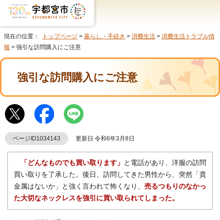
現在の位置：
トップページ
>
暮らし・手続き
>
消費生活
>
消費生活トラブル情
報
> 強引な訪問購入にご注意
強引な訪問購入にご注意
ページID1034143
更新日 令和6年3月8日
「どんなものでも買い取ります」
と電話があり、洋服の訪問
買い取りを了承した。後日、訪問してきた男性から、突然「貴
金属はないか」と強く言われて怖くなり、
売るつもりのなかっ
た大切なネックレスを強引に買い取られてしまった。