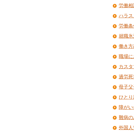
労働相
ハラス
労働条
就職氷
働き方
職場に
カスタ
過労死
母子父
ひとり
障がい
難病の
外国人