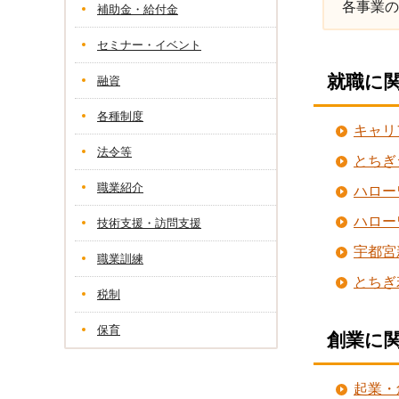
各事業の
補助金・給付金
セミナー・イベント
就職に
融資
各種制度
キャリ
法令等
とちぎ
職業紹介
ハロー
ハロー
技術支援・訪問支援
宇都宮
職業訓練
とちぎ
税制
保育
創業に
起業・