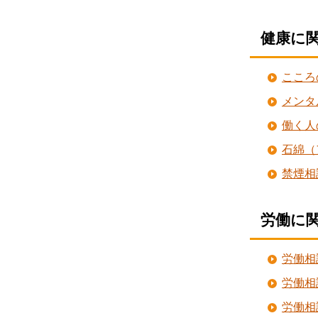
健康に
こころ
メンタ
働く人
石綿（
禁煙相
労働に
労働相
労働相
労働相