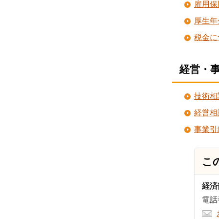
雇用保
厚生年
税金に
経営・
技術相
経営相
事業引
こ
経済
電話番