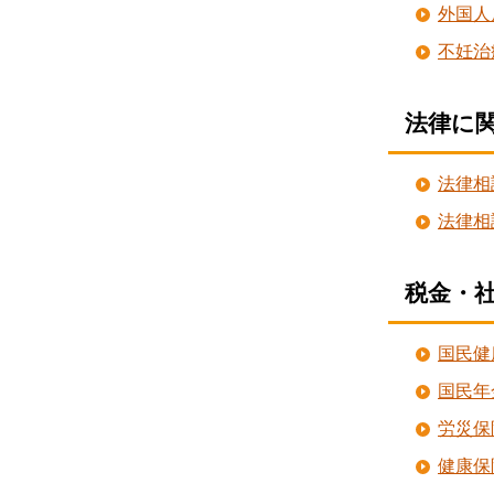
外国人
不妊治
法律に
法律相
法律相
税金・
国民健
国民年
労災保
健康保