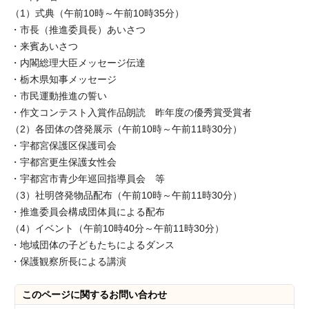
（1）式典（午前10時～午前10時35分）
・市長（推進委員長）あいさつ
・来賓あいさつ
・内閣総理大臣メッセージ伝達
・栃木県知事メッセージ
・市民運動推進の誓い
・作文コンテスト入賞作品朗読 昨年度の優秀賞受賞者
（2）各団体の啓発展示（午前10時～午前11時30分）
・宇都宮保護区保護司会
・宇都宮更生保護女性会
・宇都宮市青少年巡回指導員会 等
（3）社明啓発物品配布（午前10時～午前11時30分）
・推進委員会構成団体員による配布
（4）イベント（午前10時40分～午前11時30分）
・地域団体の子どもたちによるダンス
・保護観察所長による講演
このページに関する
お問い合わせ