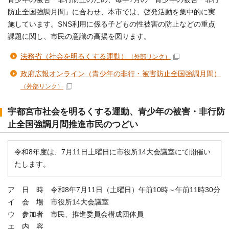
防止全国強調月間」に合わせ、本市では、啓発活動を集中的に実
施しています。SNS利用に係る子どもの性被害の防止などの重点
課題に関し、市民の意識の高揚を図ります。
法務省（社会を明るくする運動）
（外部リンク）
政府広報オンライン（青少年の非行・被害防止全国強調月間）
（外部リンク）
宇都宮市社会を明るくする運動、青少年の被害・非行防
止全国強調月間推進市民のつどい
令和8年度は、7月11日土曜日に市役所14大会議室にて開催い
たします。
ア 日 時 令和8年7月11日（土曜日）午前10時～午前11時30分
イ 会 場 市役所14大会議室
ウ 参加者 市民、推進委員会構成団体員
エ 内 容