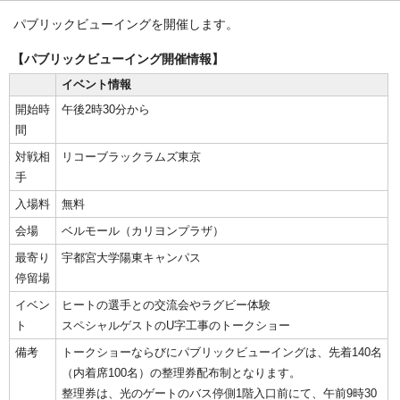
パブリックビューイングを開催します。
【パブリックビューイング開催情報】
イベント情報
開始時
午後2時30分から
間
対戦相
リコーブラックラムズ東京
手
入場料
無料
会場
ベルモール（カリヨンプラザ）
最寄り
宇都宮大学陽東キャンパス
停留場
イベン
ヒートの選手との交流会やラグビー体験
ト
スペシャルゲストのU字工事のトークショー
備考
トークショーならびにパブリックビューイングは、先着140名
（内着席100名）の整理券配布制となります。
整理券は、光のゲートのバス停側1階入口前にて、午前9時30