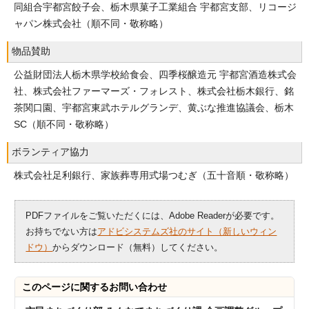
同組合宇都宮餃子会、栃木県菓子工業組合 宇都宮支部、リコージ
ャパン株式会社（順不同・敬称略）
物品賛助
公益財団法人栃木県学校給食会、四季桜醸造元 宇都宮酒造株式会
社、株式会社ファーマーズ・フォレスト、株式会社栃木銀行、銘
茶関口園、宇都宮東武ホテルグランデ、黄ぶな推進協議会、栃木
SC（順不同・敬称略）
ボランティア協力
株式会社足利銀行、家族葬専用式場つむぎ（五十音順・敬称略）
PDFファイルをご覧いただくには、Adobe Readerが必要です。
お持ちでない方は
アドビシステムズ社のサイト（新しいウィン
ドウ）
からダウンロード（無料）してください。
このページに関する
お問い合わせ