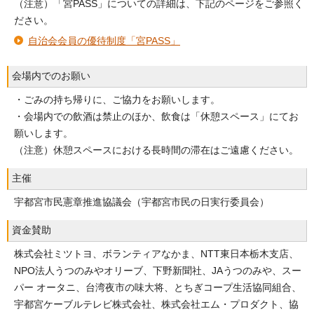
（注意）「宮PASS」についての詳細は、下記のページをご参照く
ださい。
自治会会員の優待制度「宮PASS」
会場内でのお願い
・ごみの持ち帰りに、ご協力をお願いします。
・会場内での飲酒は禁止のほか、飲食は「休憩スペース」にてお
願いします。
（注意）休憩スペースにおける長時間の滞在はご遠慮ください。
主催
宇都宮市民憲章推進協議会（宇都宮市民の日実行委員会）
資金賛助
株式会社ミツトヨ、ボランティアなかま、NTT東日本栃木支店、
NPO法人うつのみやオリーブ、下野新聞社、JAうつのみや、スー
パー オータニ、台湾夜市の味大将、とちぎコープ生活協同組合、
宇都宮ケーブルテレビ株式会社、株式会社エム・プロダクト、協