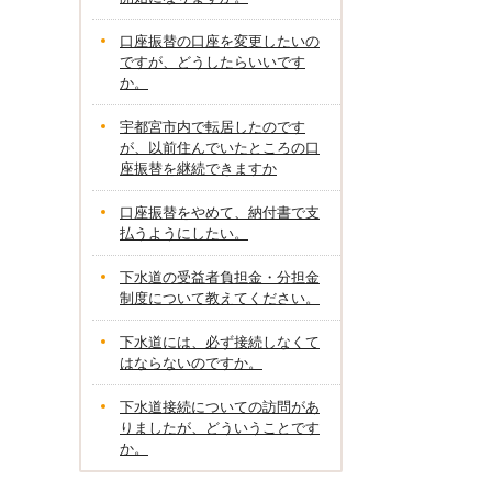
口座振替の口座を変更したいの
ですが、どうしたらいいです
か。
宇都宮市内で転居したのです
が、以前住んでいたところの口
座振替を継続できますか
口座振替をやめて、納付書で支
払うようにしたい。
下水道の受益者負担金・分担金
制度について教えてください。
下水道には、必ず接続しなくて
はならないのですか。
下水道接続についての訪問があ
りましたが、どういうことです
か。