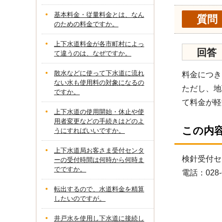
基本料金・従量料金とは、なん
質問
のための料金ですか。
上下水道料金が各市町村によっ
回答
て違うのは、なぜですか。
散水などに使って下水道に流れ
料金につき
ない水も使用料の対象になるの
ただし、地
ですか。
て料金が軽
上下水道の使用開始・休止や使
用者変更などの手続きはどのよ
この内
うにすればいいですか。
上下水道局お客さま受付センタ
検針受付セ
ーの受付時間は何時から何時ま
でですか。
電話：028-
転出するので、水道料金を精算
したいのですが。
井戸水を使用し下水道に接続し