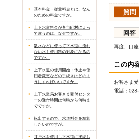
基本料金・従量料金とは、なん
質問
のための料金ですか。
上下水道料金が各市町村によっ
回答
て違うのは、なぜですか。
散水などに使って下水道に流れ
再度、口座
ない水も使用料の対象になるの
ですか。
この内
上下水道の使用開始・休止や使
用者変更などの手続きはどのよ
うにすればいいですか。
お客さま受
電話：028-
上下水道局お客さま受付センタ
ーの受付時間は何時から何時ま
でですか。
転出するので、水道料金を精算
したいのですが。
井戸水を使用し下水道に接続し