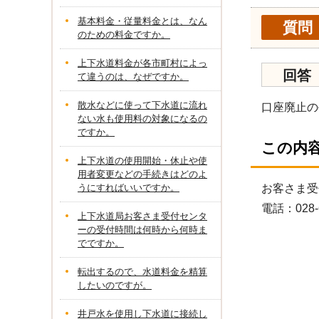
基本料金・従量料金とは、なん
質問
のための料金ですか。
上下水道料金が各市町村によっ
回答
て違うのは、なぜですか。
散水などに使って下水道に流れ
口座廃止の
ない水も使用料の対象になるの
ですか。
この内
上下水道の使用開始・休止や使
用者変更などの手続きはどのよ
うにすればいいですか。
お客さま受
電話：028-
上下水道局お客さま受付センタ
ーの受付時間は何時から何時ま
でですか。
転出するので、水道料金を精算
したいのですが。
井戸水を使用し下水道に接続し