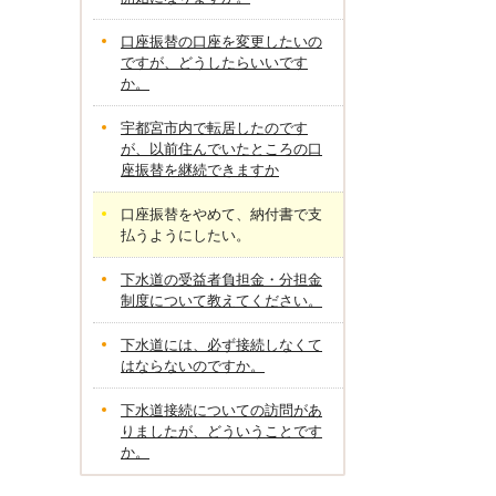
口座振替の口座を変更したいの
ですが、どうしたらいいです
か。
宇都宮市内で転居したのです
が、以前住んでいたところの口
座振替を継続できますか
口座振替をやめて、納付書で支
払うようにしたい。
下水道の受益者負担金・分担金
制度について教えてください。
下水道には、必ず接続しなくて
はならないのですか。
下水道接続についての訪問があ
りましたが、どういうことです
か。