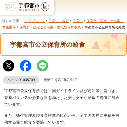
現在の位置：
トップページ
>
子育て・教育
>
子育て
>
保育所・認定こども園・
幼稚園等
>
保育所・認定こども園・地域型保育事業
> 宇都宮市公立保育所の給食
宇都宮市公立保育所の給食
ページID1035709
更新日 令和8年7月1日
宇都宮市公立保育所では、国ガイドライン及び通知等に基づき、
栄養バランスや必要な量を満たした安心安全な給食の提供に努め
ています。
また、衛生管理及び食育推進の観点から、全ての園児に主食を提
供する完全給食を実施しています。