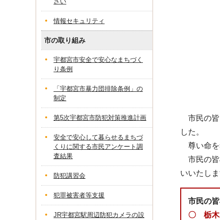
さい
情報セキュリティ
市の取り組み
宇都宮市安全で安心なまちづく
り条例
「宇都宮市暴力団排除条例」の
制定
第5次宇都宮市防犯対策推進計画
市民の皆さ
した。
安全で安心して暮らせるまちづ
尊い命を
くりに関する市民アンケート調
査結果
市民の皆
いいたしま
防犯講習会
犯罪被害者等支援
市民の皆
〇 栃木
JR宇都宮駅周辺防犯カメラの設