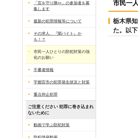
市民一
「宮を守り隊👀」の参加者を募
集します
栃木県知
最新の犯罪情報等について
た。以下
その求人、『闇バイト』か
も！？
市民一人ひとりの防犯対策の強
化のお願い
不審者情報
宇都宮市の犯罪発生状況と対策
重点抑止犯罪
ご注意ください 犯罪に巻き込まれ
ないために
動画で学ぶ防犯対策
防犯啓発動画