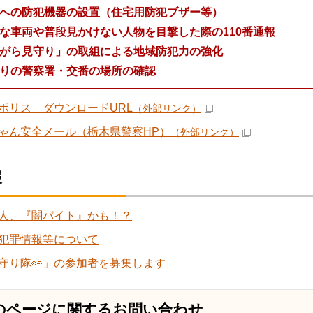
への防犯機器の設置（住宅用防犯ブザー等）
な車両や普段見かけない人物を目撃した際の110番通報
がら見守り」の取組による地域防犯力の強化
りの警察署・交番の場所の確認
ポリス ダウンロードURL
（外部リンク）
ゃん安全メール（栃木県警察HP）
（外部リンク）
報
人、『闇バイト』かも！？
犯罪情報等について
守り隊👀」の参加者を募集します
のページに関する
お問い合わせ