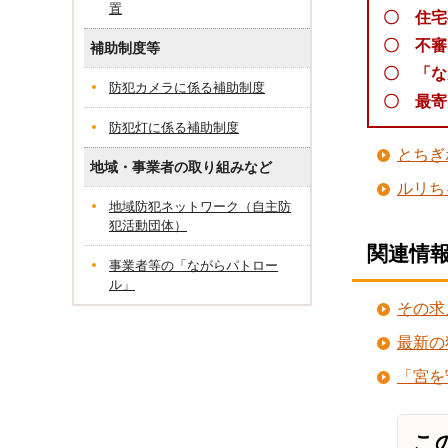
置
〇 住宅
〇 不審
補助制度等
〇 「な
防犯カメラに係る補助制度
〇 最寄
防犯灯に係る補助制度
とちぎ
地域・事業者の取り組みなど
ルリち
地域防犯ネットワーク（自主防
犯活動団体）
関連情
事業者等の「ながらパトロー
ル」
その求
最新の
「宮を
こ