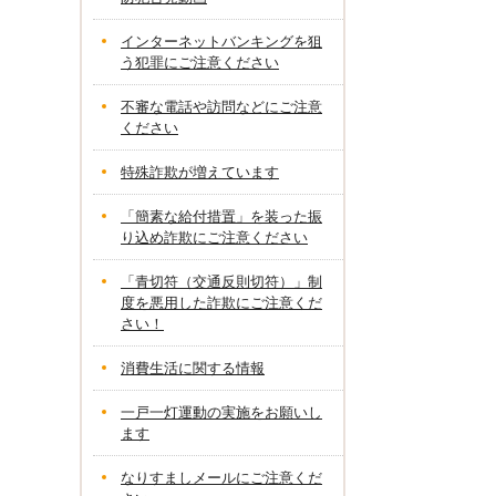
インターネットバンキングを狙
う犯罪にご注意ください
不審な電話や訪問などにご注意
ください
特殊詐欺が増えています
「簡素な給付措置」を装った振
り込め詐欺にご注意ください
「青切符（交通反則切符）」制
度を悪用した詐欺にご注意くだ
さい！
消費生活に関する情報
一戸一灯運動の実施をお願いし
ます
なりすましメールにご注意くだ