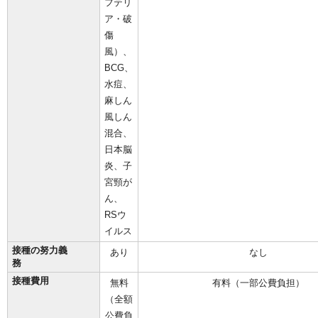
フテリ
ア・破
傷
風）、
BCG、
水痘、
麻しん
風しん
混合、
日本脳
炎、子
宮頸が
ん、
RSウ
イルス
接種の努力義
あり
なし
務
接種費用
無料
有料（一部公費負担）
（全額
公費負