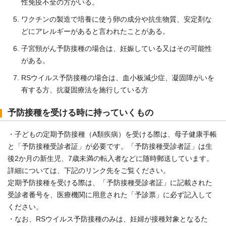
性免疫不全の方がいる。
ワクチンの製造で培養に使う卵の成分や抗生物質、安定剤な
どにアレルギーがあると言われたことがある。
子宮頸がん予防接種の場合は、妊娠している又はその可能性
がある。
RSウイルス予防接種の場合は、血小板減少症、凝固障がいを
有する方、抗凝固療法を施行している方
予防接種を受ける時に持っていくもの
・子どもの定期予防接種（A類疾病）を受ける際は、母子健康手帳
と「予防接種受診者証」が必要です。「予防接種受診者証」は生
後2か月の新生児、7歳未満の転入者などに随時郵送しています。
詳細については、下記のリンク先をご覧ください。
定期予防接種を受ける際は、「予防接種受診者証」に記載された
受診者番号を、医療機関に用意された「予診票」に必ず記入して
ください。
・なお、RSウイルス予防接種のみは、妊婦が接種対象となるた