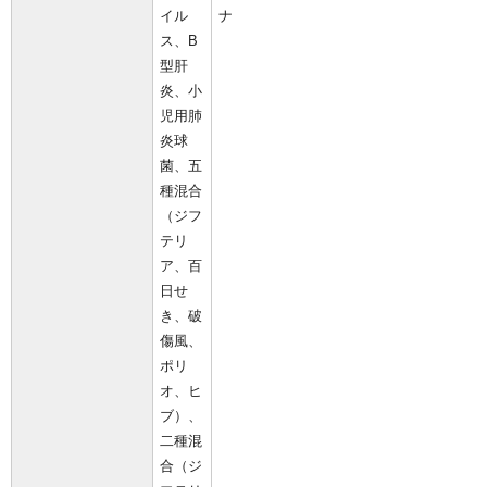
イル
ス、B
型肝
炎、小
児用肺
炎球
菌、五
種混合
（ジフ
テリ
ア、百
日せ
き、破
傷風、
ポリ
オ、ヒ
ブ）、
二種混
合（ジ