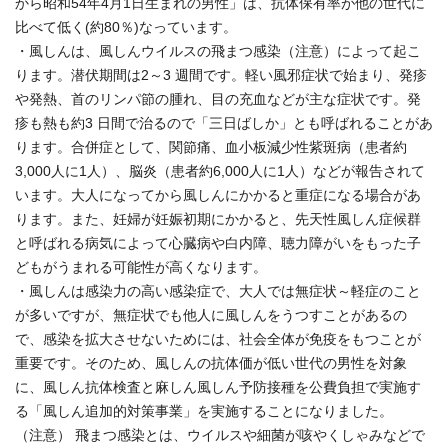
から昭和54年4月1日生まれの男性」は、抗体保有率が他の世代に
比べて低く(約80％)なっています。
・風しんは、風しんウイルスの飛まつ感染（注意）によって起こ
ります。潜伏期間は2～3 週間です。軽い風邪症状で始まり、発疹
や発熱、首のリンパ節の腫れ、目の充血などが主な症状です。発
疹も熱も約3 日間で治るので「三日ばしか」とも呼ばれることがあ
ります。合併症として、関節痛、血小板減少性紫斑病（患者約
3,000人に1人）、脳炎（患者約6,000人に1人）などが報告されて
います。大人になってから風しんにかかると重症になる場合があ
ります。また、妊婦が妊娠初期にかかると、先天性風しん症候群
と呼ばれる病気によって心臓病や白内障、聴力障がいをもった子
どもがうまれる可能性が高くなります。
・風しんは感染力の高い感染症で、大人では無症状～軽症のこと
が多いですが、無症状でも他人に風しんをうつすことがあるの
で、感染を拡大させないためには、社会全体が免疫をもつことが
重要です。そのため、風しんの抗体価が低い世代の男性を対象
に、風しん抗体検査と麻しん風しん予防接種を公費負担で実施す
る「風しん追加的対策事業」を実施することになりました。
（注意） 飛まつ感染とは、ウイルスや細菌が咳やくしゃみなどで