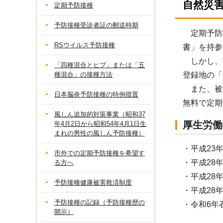
自然災
定期予防接種
予防接種受診者証の郵送時期
定期予防
RSウイルス予防接種
書」を持参
しかし、
「四種混合とヒブ」または「五
種混合」の接種方法
登録地の「
また、被
日本脳炎予防接種の特例措置
無料で定期
風しん追加的対策事業（昭和37
厚生労働
年4月2日から昭和54年4月1日生
まれの男性の風しん予防接種）
・平成23
市外での定期予防接種を希望す
・平成28
る方へ
・平成28年
予防接種健康被害救済制度
・平成28
予防接種の記録（予防接種歴の
・令和6年
開示）