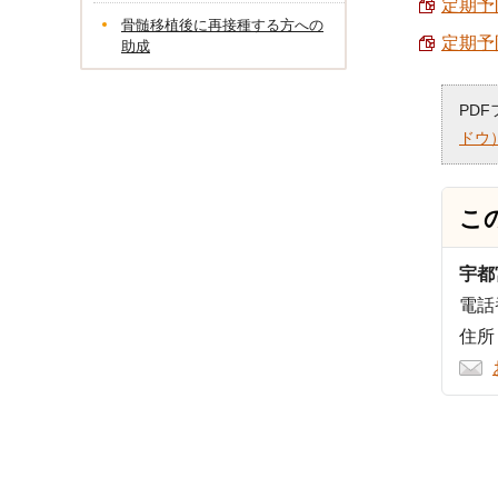
定期予
骨髄移植後に再接種する方への
定期予
助成
PD
ドウ
こ
宇都
電話番
住所