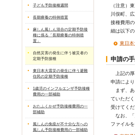
子ども予防接種週間
（注意）東
川俣町、広
長期療養の特例措置
接種費用の
麻しん風しん混合の定期予防接
細は以下の
種に係る「長期療養の特例措
置」
東日本
自然災害の発生に伴う被災者の
申請の手
定期予防接種
東日本大震災の発生に伴う避難
上記の厚
住民の定期予防接種
申請により
1歳児のインフルエンザ予防接種
まず、あ
費用の一部補助
ていただく
おたふくかぜ予防接種費用の一
受けてくだ
部補助
なお、「
ファイルを
風しんの免疫が不十分な方への
風しん予防接種費用の一部補助