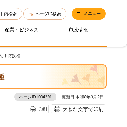
メニュー
ト内検索
ページID検索
産業・ビジネス
市政情報
期予防接種
種
ページID1004391
更新日 令和8年3月2日
大きな文字で印刷
印刷