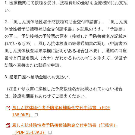
1. 医療機関にて接種を受け、接種費用の全額を医療機関にお支払
い。
2. 「風しん抗体陰性者予防接種補助金交付申請書」、「風しん抗
体陰性者予防接種補助金交付請求書」を記載のうえ、「予診票」
の写し、予防接種の予診票の原本（接種した予防接種名が記載さ
れているもの）、風しん抗体検査の結果通知書の写し（申請書の
風しん抗体検査結果票欄に証明がある場合は不要）、通帳の口座
番号と口座名義人（カナ）がわかるものの写しを添えて、保健予
防課へ直接または郵送で申請。
3. 指定口座へ補助金額のお支払い。
（注意）領収書に接種した予防接種名が記載されていない場合
は、診療明細書もあわせてご提出ください。
風しん抗体陰性者予防接種補助金交付申請書 （PDF
138.9KB）
風しん抗体陰性者予防接種補助金交付申請書（記載例）
（PDF 154.8KB）