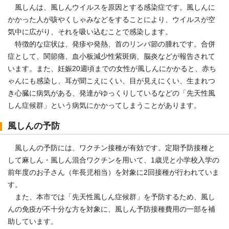
風しんは、風しんウイルスを原因とする感染症です。風しんに
かかった人が咳やくしゃみなどをすることにより、ウイルスが空
気中に広がり、それを吸い込むことで感染します。
特徴的な症状は、発疹や発熱、首のリンパ節の腫れです。合併
症として、関節痛、血小板減少性紫斑病、脳炎などが報告されて
います。また、妊娠20週頃までの女性が風しんにかかると、赤ち
ゃんにも感染し、耳が聞こえにくい、目が見えにくい、生まれつ
き心臓に病気がある、発達がゆっくりしているなどの「先天性風
しん症候群」という病気にかかってしまうことがあります。
風しんの予防
風しんの予防には、ワクチン接種が有効です。定期予防接種と
して麻しん・風しん混合ワクチンを用いて、1歳児と小学校入学の
前年度のお子さん（年長児相当）を対象に2回接種が行われていま
す。
また、本市では「先天性風しん症候群」を予防するため、風し
んの免疫が不十分な方を対象に、風しん予防接種費用の一部を補
助しています。