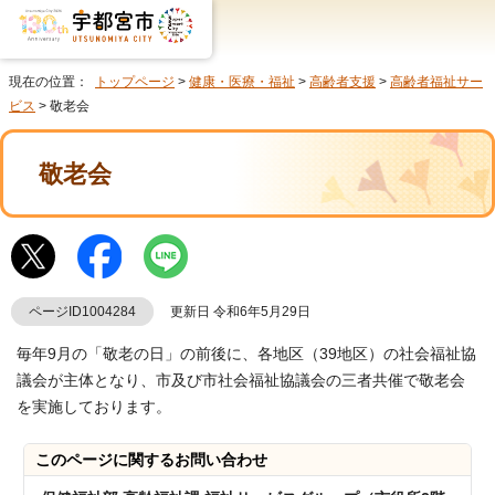
現在の位置：
トップページ
>
健康・医療・福祉
>
高齢者支援
>
高齢者福祉サー
ビス
> 敬老会
敬老会
ページID1004284
更新日 令和6年5月29日
毎年9月の「敬老の日」の前後に、各地区（39地区）の社会福祉協
議会が主体となり、市及び市社会福祉協議会の三者共催で敬老会
を実施しております。
このページに関する
お問い合わせ