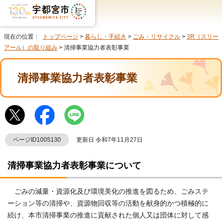
現在の位置：
トップページ
>
暮らし・手続き
>
ごみ・リサイクル
>
3R（スリー
アール）の取り組み
> 清掃事業協力者表彰事業
清掃事業協力者表彰事業
ページID1005130
更新日 令和7年11月27日
清掃事業協力者表彰事業について
ごみの減量・資源化及び環境美化の推進を図るため、ごみステ
ーション等の清掃や、資源物回収等の活動を献身的かつ積極的に
続け、本市清掃事業の推進に貢献された個人又は団体に対して感