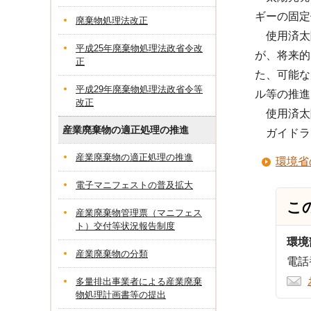
ギーの固定
廃棄物処理法改正
使用済太
平成25年廃棄物処理法政省令改
が、将来的
正
た、可能な
平成29年廃棄物処理法政省令等
ル等の推進
改正
使用済太
産業廃棄物の適正処理の推進
ガイドラ
産業廃棄物の適正処理の推進
環境省
電子マニフェストの普及拡大
こ
産業廃棄物管理票（マニフェス
ト）交付等状況報告制度
環境
産業廃棄物の分類
電話番
多量排出事業者による産業廃棄
物処理計画書等の提出