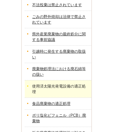
不法投棄は禁止されています
ごみの野外焼却は法律で禁止さ
れています
県外産業廃棄物の最終処分に関
する事前協議
引越時に発生する廃棄物の取扱
い
廃棄物処理法における廃石綿等
の扱い
使用済太陽光発電設備の適正処
理
食品廃棄物の適正処理
ポリ塩化ビフェニル（PCB）廃
棄物