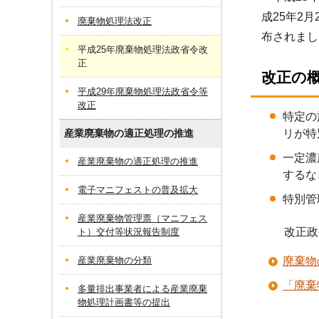
成25年2
廃棄物処理法改正
布されまし
平成25年廃棄物処理法政省令改
正
改正の
平成29年廃棄物処理法政省令等
改正
特定の
リが特
産業廃棄物の適正処理の推進
一定濃
産業廃棄物の適正処理の推進
するな
電子マニフェストの普及拡大
特別管
産業廃棄物管理票（マニフェス
改正政省
ト）交付等状況報告制度
産業廃棄物の分類
廃棄物
「廃棄
多量排出事業者による産業廃棄
物処理計画書等の提出