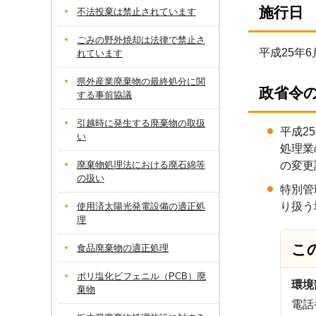
施行日
不法投棄は禁止されています
ごみの野外焼却は法律で禁止さ
平成25年6
れています
県外産業廃棄物の最終処分に関
政省令
する事前協議
引越時に発生する廃棄物の取扱
平成2
い
処理業
廃棄物処理法における廃石綿等
の変更
の扱い
特別管
り扱う
使用済太陽光発電設備の適正処
理
こ
食品廃棄物の適正処理
ポリ塩化ビフェニル（PCB）廃
環境
棄物
電話番