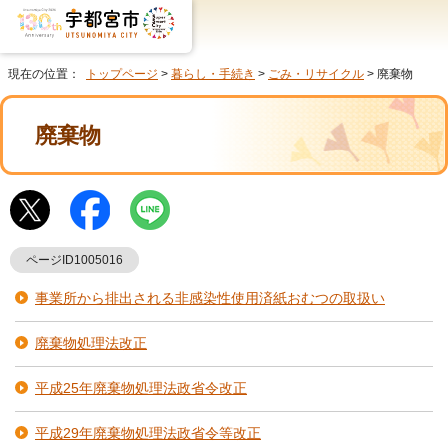
現在の位置：
トップページ
>
暮らし・手続き
>
ごみ・リサイクル
> 廃棄物
廃棄物
ページID1005016
事業所から排出される非感染性使用済紙おむつの取扱い
廃棄物処理法改正
平成25年廃棄物処理法政省令改正
平成29年廃棄物処理法政省令等改正