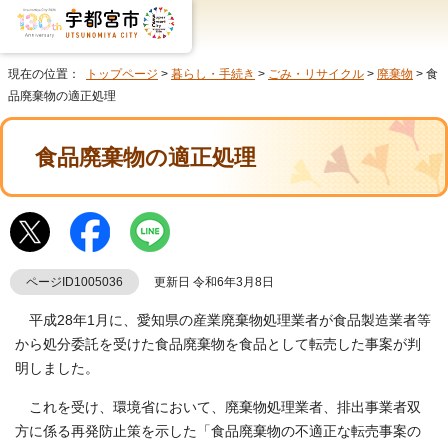
現在の位置：
トップページ
>
暮らし・手続き
>
ごみ・リサイクル
>
廃棄物
> 食
品廃棄物の適正処理
食品廃棄物の適正処理
ページID1005036
更新日 令和6年3月8日
平成28年1月に、愛知県の産業廃棄物処理業者が食品製造業者等
から処分委託を受けた食品廃棄物を食品として転売した事案が判
明しました。
これを受け、環境省において、廃棄物処理業者、排出事業者双
方に係る再発防止策を示した「食品廃棄物の不適正な転売事案の