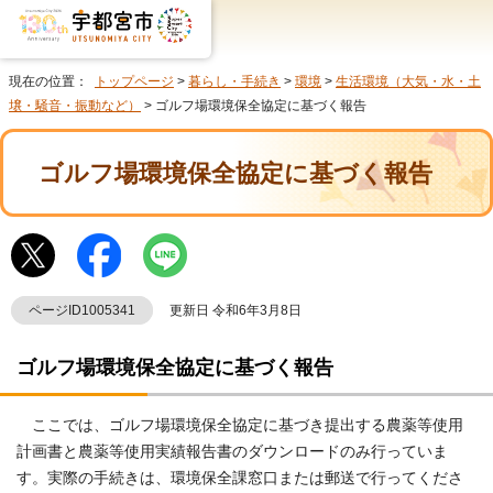
現在の位置：
トップページ
>
暮らし・手続き
>
環境
>
生活環境（大気・水・土
壌・騒音・振動など）
> ゴルフ場環境保全協定に基づく報告
ゴルフ場環境保全協定に基づく報告
ページID1005341
更新日 令和6年3月8日
ゴルフ場環境保全協定に基づく報告
ここでは、ゴルフ場環境保全協定に基づき提出する農薬等使用
計画書と農薬等使用実績報告書のダウンロードのみ行っていま
す。実際の手続きは、環境保全課窓口または郵送で行ってくださ