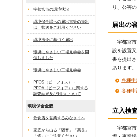
り、公害の
宇都宮市の環境状況
環境保全課への届出書等の提出
届出の
は、郵送をご利用ください
環境法令に基づく届出
宇都宮市
設を設置又
環境にやさしい工場見学会を開
催しました
書を提出さ
あります。
環境にやさしい工場見学会
各種申
PFOS（ピーフォス）・
PFOA（ピーフォア）に関する
各種申
調査結果及び対応について
環境保全全般
立入検
飲食店を営業するみなさまへ
宇都宮市
家庭から出る「騒音」「悪臭」
「煙」にご注意ください
場・事業場