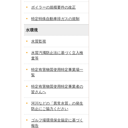
ボイラーの規模要件の改正
特定特殊自動車排ガスの規制
水環境
水質監視
水質汚濁防止法に基づく立入検
査等
特定有害物質使用特定事業場一
覧
特定有害物質使用特定事業者の
皆さんへ
河川などの「異常水質」の発生
防止にご協力ください
ゴルフ場環境保全協定に基づく
報告