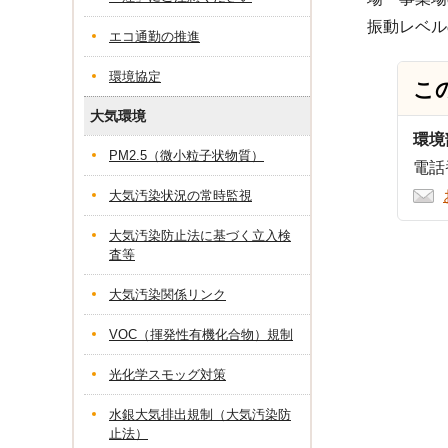
振動レベル
エコ通勤の推進
環境協定
こ
大気環境
環境
PM2.5（微小粒子状物質）
電話番
大気汚染状況の常時監視
大気汚染防止法に基づく立入検
査等
大気汚染関係リンク
VOC（揮発性有機化合物）規制
光化学スモッグ対策
水銀大気排出規制（大気汚染防
止法）