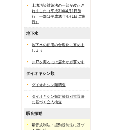
土壌汚染対策法の一部が改正さ
れました（平成31年4月1日施
行、一部は平成30年4月1日に施
行）
地下水
地下水の使用の合理化に努めま
しょう
井戸を掘るには届出が必要です
ダイオキシン類
ダイオキシン類調査
ダイオキシン類対策特別措置法
に基づく立入検査
騒音振動
騒音規制法・振動規制法に基づ