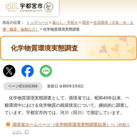
現在の位置：
トップページ
>
暮らし・手続き
>
環境
>
生活環境（大気・水・土
壌・騒音・振動など）
> 化学物質環境実態調査
化学物質環境実態調査
ページID1005368
更新日 令和6年3月8日
化学物質環境実態調査として、環境省では、昭和49年以来、一
般環境中における化学物質の残留状況について、継続的に調査し
ています。宇都宮市内では、河川（田川）で測定しています。
環境省ホームページ（化学物質環境実態調査結果）へ
（外部リ
ンク）