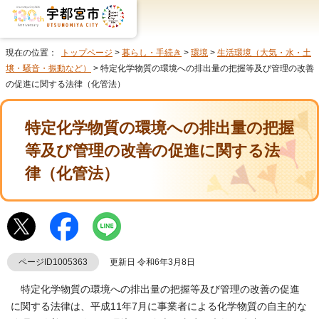
現在の位置：
トップページ
>
暮らし・手続き
>
環境
>
生活環境（大気・水・土
壌・騒音・振動など）
> 特定化学物質の環境への排出量の把握等及び管理の改善
の促進に関する法律（化管法）
特定化学物質の環境への排出量の把握
等及び管理の改善の促進に関する法
律（化管法）
ページID1005363
更新日 令和6年3月8日
特定化学物質の環境への排出量の把握等及び管理の改善の促進
に関する法律は、平成11年7月に事業者による化学物質の自主的な