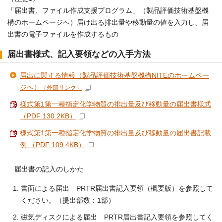
「届出書、ファイル作成支援プログラム」（製品評価技術基盤機
構のホームページへ）届け出る排出量や移動量の値を入力し、届
出書の電子ファイルを作成するもの
届出書様式、記入要領などの入手方法
届出に関する情報（製品評価技術基盤機構NITEのホームペー
ジへ）
（外部リンク）
様式第1第一種指定化学物質の排出量及び移動量の届出書様式
（PDF 130.2KB）
様式第1第一種指定化学物質の排出量及び移動量の届出書記載
例 （PDF 109.4KB）
届出書の記入のしかた
書面による届出 PRTR届出書記入要領（概要版）を参照して
ください。（提出部数：1部）
磁気ディスクによる届出 PRTR届出書記入要領を参照してく