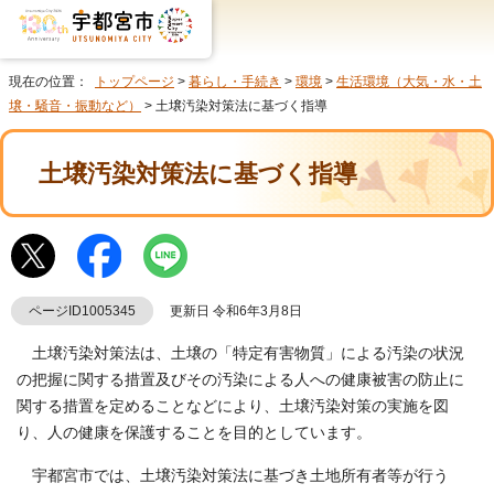
現在の位置：
トップページ
>
暮らし・手続き
>
環境
>
生活環境（大気・水・土
壌・騒音・振動など）
> 土壌汚染対策法に基づく指導
土壌汚染対策法に基づく指導
ページID1005345
更新日 令和6年3月8日
土壌汚染対策法は、土壌の「特定有害物質」による汚染の状況
の把握に関する措置及びその汚染による人への健康被害の防止に
関する措置を定めることなどにより、土壌汚染対策の実施を図
り、人の健康を保護することを目的としています。
宇都宮市では、土壌汚染対策法に基づき土地所有者等が行う