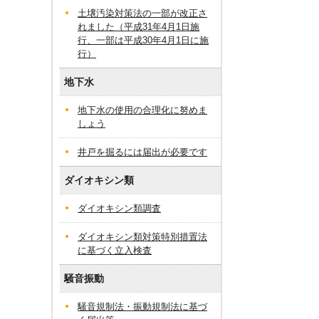
土壌汚染対策法の一部が改正さ
れました（平成31年4月1日施
行、一部は平成30年4月1日に施
行）
地下水
地下水の使用の合理化に努めま
しょう
井戸を掘るには届出が必要です
ダイオキシン類
ダイオキシン類調査
ダイオキシン類対策特別措置法
に基づく立入検査
騒音振動
騒音規制法・振動規制法に基づ