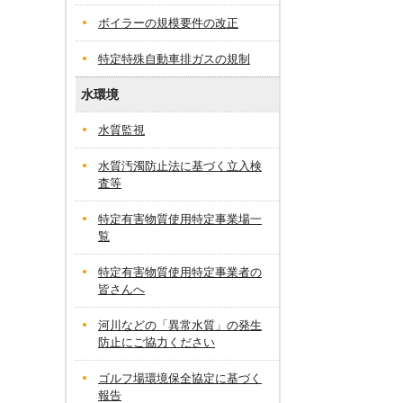
ボイラーの規模要件の改正
特定特殊自動車排ガスの規制
水環境
水質監視
水質汚濁防止法に基づく立入検
査等
特定有害物質使用特定事業場一
覧
特定有害物質使用特定事業者の
皆さんへ
河川などの「異常水質」の発生
防止にご協力ください
ゴルフ場環境保全協定に基づく
報告