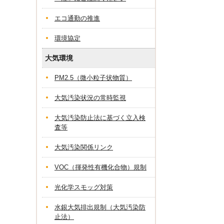
エコ通勤の推進
環境協定
大気環境
PM2.5（微小粒子状物質）
大気汚染状況の常時監視
大気汚染防止法に基づく立入検
査等
大気汚染関係リンク
VOC（揮発性有機化合物）規制
光化学スモッグ対策
水銀大気排出規制（大気汚染防
止法）