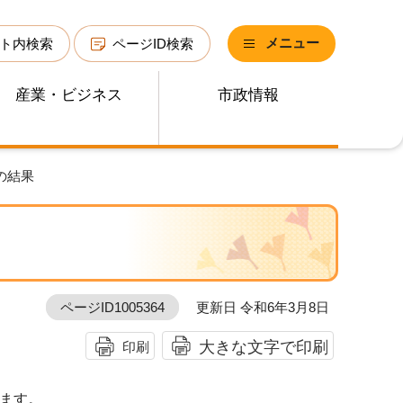
メニュー
ト内検索
ページID検索
産業・ビジネス
市政情報
出の結果
ページID1005364
更新日 令和6年3月8日
大きな文字で印刷
印刷
ます。