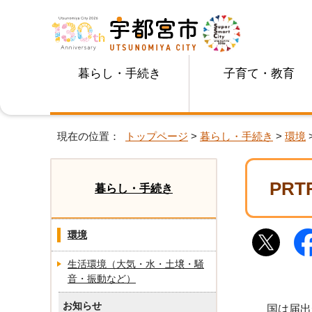
暮らし・手続き
子育て・教育
現在の位置：
トップページ
>
暮らし・手続き
>
環境
PR
暮らし・手続き
環境
生活環境（大気・水・土壌・騒
音・振動など）
お知らせ
国は届出