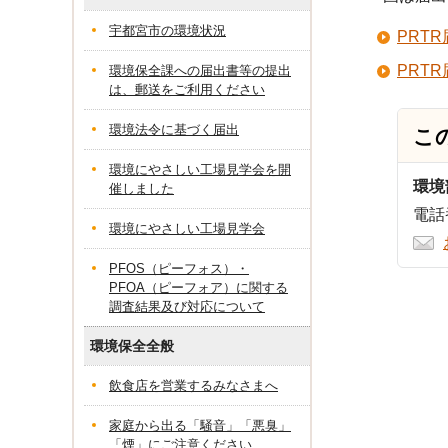
宇都宮市の環境状況
PRT
PRT
環境保全課への届出書等の提出
は、郵送をご利用ください
環境法令に基づく届出
こ
環境にやさしい工場見学会を開
環境
催しました
電話番
環境にやさしい工場見学会
PFOS（ピーフォス）・
PFOA（ピーフォア）に関する
調査結果及び対応について
環境保全全般
飲食店を営業するみなさまへ
家庭から出る「騒音」「悪臭」
「煙」にご注意ください