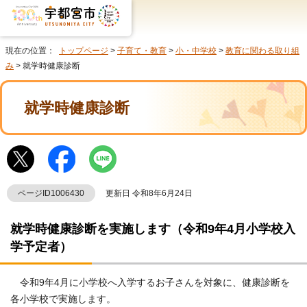
現在の位置：
トップページ
>
子育て・教育
>
小・中学校
>
教育に関わる取り組
み
> 就学時健康診断
就学時健康診断
ページID1006430
更新日 令和8年6月24日
就学時健康診断を実施します（令和9年4月小学校入
学予定者）
令和9年4月に小学校へ入学するお子さんを対象に、健康診断を
各小学校で実施します。