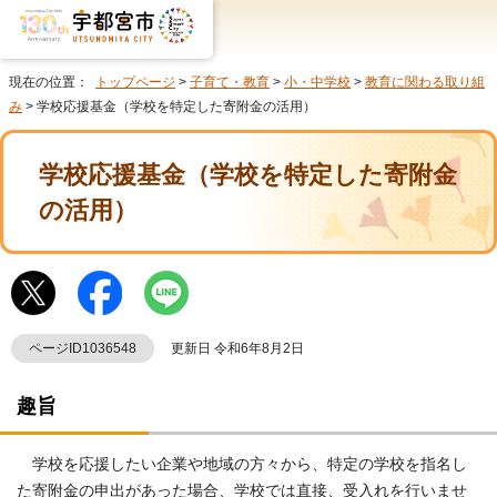
現在の位置：
トップページ
>
子育て・教育
>
小・中学校
>
教育に関わる取り組
み
> 学校応援基金（学校を特定した寄附金の活用）
学校応援基金（学校を特定した寄附金
の活用）
ページID1036548
更新日 令和6年8月2日
趣旨
学校を応援したい企業や地域の方々から、特定の学校を指名し
た寄附金の申出があった場合、学校では直接、受入れを行いませ