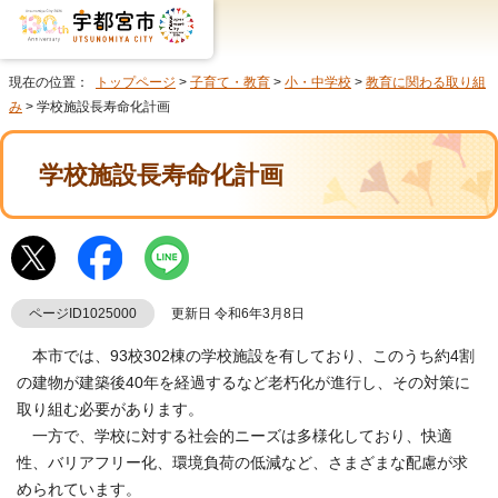
現在の位置：
トップページ
>
子育て・教育
>
小・中学校
>
教育に関わる取り組
み
> 学校施設長寿命化計画
学校施設長寿命化計画
ページID1025000
更新日 令和6年3月8日
本市では、93校302棟の学校施設を有しており、このうち約4割
の建物が建築後40年を経過するなど老朽化が進行し、その対策に
取り組む必要があります。
一方で、学校に対する社会的ニーズは多様化しており、快適
性、バリアフリー化、環境負荷の低減など、さまざまな配慮が求
められています。